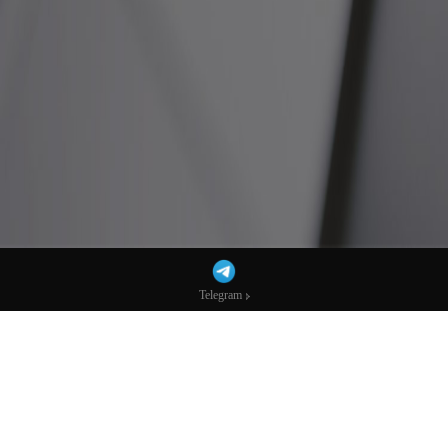
Telegram
Telegram
暗棋还未落子？白宫正测试伊朗合作人选，
激进者将被清除-市场参考-宏达科技数据
据Politico报道，特朗普政府正暗中评估伊朗议会议长，将其视为潜