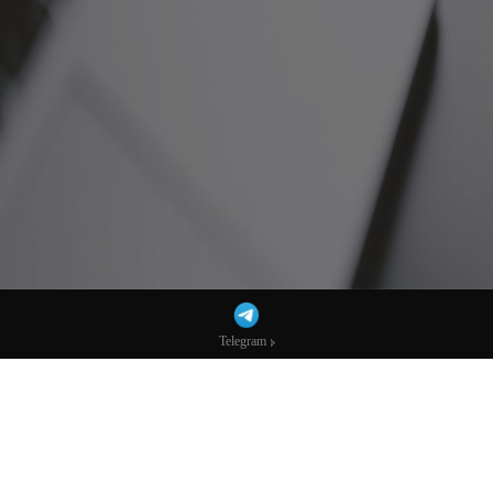
Telegram
Telegram
决战非农！就业趋势正温和放缓，罢工返岗
与天气回暖或带来短期提振-市场参考-宏达
科技数据