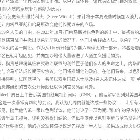
色列将派遣一个代表团前往多哈。以色列媒体称，
该代表团级别相对较低
哈马斯扣押人质的家属都对他颇为厌恶。
东特使史蒂夫·维特科夫（Steve Witkoff）预计将于本周晚些时候加入
能让内塔尼亚胡和哈马斯改变他们长期以来的立场。
59名人质的自由
，在2023年10月7日哈马斯对以色列的袭击中，最初有约
意结束战争并撤出以色列军队的情况下，他们才会释放人质。以色列军方
停火的第一阶段。作为从1月份开始的为期六周停火的一部分，25名活着
00名巴勒斯坦囚犯，并向加沙地带大量输送了人道主义援助物资。
涨，指责总理将其极右翼政治联盟的利益置于他们亲人的生命之上，
内塔
他与哈马斯达成长期停火协议，他们将推翻他的政府。在他们看来，以色
接谈判，试图就释放一名美以双重国籍人士以及4名人质遗体达成一项"单
为恐怖组织的首次公开接触让以色列官员感到意外。
oehler）周日上午告诉美国有线电视新闻网（CNN），他理解以色列对美
为这是一次非常有帮助的会谈，我认为
几周内就能达成一些协议
……让所有
意见
，随后他告诉一家以色列媒体，他们讨论了一项
为期5到10年
的停火协
告诉半岛电视台，谈判没有得出结论，但似乎促使以色列重新与哈马斯进
布的模糊提议，他的办公室称该提议是先释放一半人质，如果达成停火协