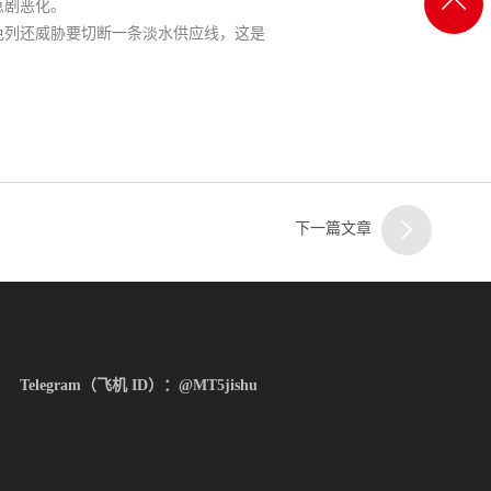
返回
急剧恶化。
色列还威胁要切断一条淡水供应线，这是
一
顶部
客服
二
下一篇文章
客服
Telegram（飞机 ID）：@MT5jishu
三