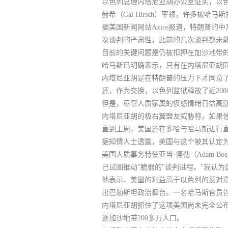
以色列总理内塔尼亚胡办公室证实，以
赫希（Gal Hirsch）率领，许多被
据美国新闻网站Axios报道，特朗普的中
次谈判的严肃性，此前的几次谈判都未
目前的
关键问题是仍被扣押在加沙地带的
哈马斯已明确表示，只有在内塔尼亚胡同
内塔尼亚胡是在特朗普的压力下才同意了
还，作为交换，以色列监狱释放了近20
但是，尽管人质家属的愤怒情绪日益高
内塔尼亚胡的极右翼盟友威胁称，如果
直到上周，美国还在多哈与哈马斯进行直
据知情人士透露，
美国与这个被其认定
美国人质事务特使亚当·博勒（Adam B
己试图推动"脆弱的"谈判进程。"我认
他表示，
美国的利益高于以色列的反对
出巴勒斯坦政治舞台。一名哈马斯官员
内塔尼亚胡抓住了这项美国尚未完全公
逐加沙地带200多万人口。