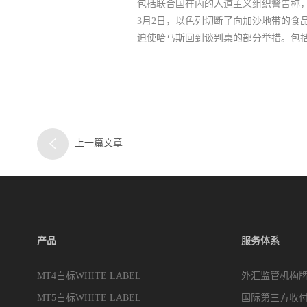
包括联合国在内的人道主义组织警告称，
3月2日，以色列切断了向加沙地带的食
迫使哈马斯回到谈判桌的部分举措。包
上一篇文章
产品
服务体系
MT4白标WHITE LABEL
外汇监管机构
MT5白标WHITE LABEL
国际第三方收