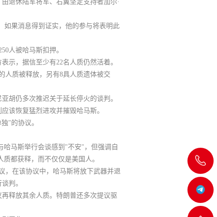
，由退休陆军将军、右翼坚定支持者加尔·
谈判。如果消息得到证实，
他的参与将表明此
250人被哈马斯扣押。
表示，据信至少有22名人质仍然活着。
的人质被释放，另有8具人质遗体被交
尼亚胡仍多次推迟关于延长停火的谈判
。
列应该恢复猛烈进攻并摧毁哈马斯。
独"的协议。
国与哈马斯举行会谈感到"不安"，但强调自
人质都获释，而不仅仅是美国人。
飞
议，在该协议中，哈马斯将放下武器并退
行谈判。
机:@MT5j
议再释放其余人质。特朗普还多次提议驱
客服