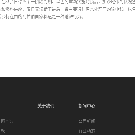
在3月1日停火第一阶段到期、以色列重新实施封锁后，加沙地带的状况
品和燃料供应，周日又切断了最后一条主要通往污水处理厂的输电线。以
括沙特在内的阿拉伯国家称这是一种讹诈行为。
关于我们
新闻中心
牌照查询
公司新闻
付款
行业动态