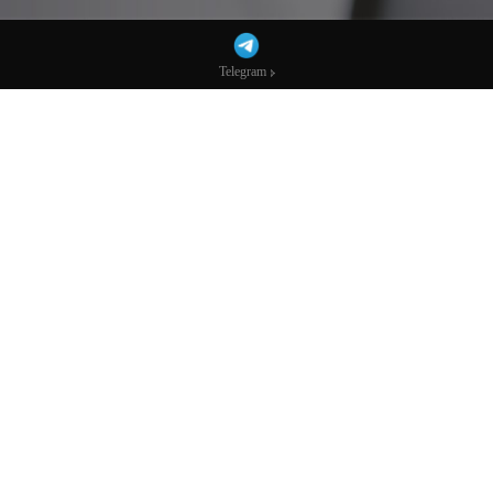
Telegram
Telegram
避险需求叠加植田和男放鹰！日元能否持续
走强？-市场参考-宏达科技数据
在日本央行行长植田和男发表讲话，为进一步加息敞开大门，但未
明确给出时间暗示后，日元收复部分失地。
日本央行维持货币政策不变后，
美元兑日元
汇率一度触及150.02的近
两周高点，随后回吐部分涨幅。由于土耳其资产暴跌波及全球市
场，
日元也受益于避险需求。
植田和男开始讲话时，日元最初走弱，但很快回升，焦点在于植田
和男的讲话是偏鹰派还是鸽派。