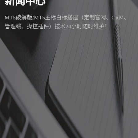
新闻中心
MT5破解版/MT5主标白标搭建（定制官网、CRM、
管理端、操控插件）技术24小时随时维护！