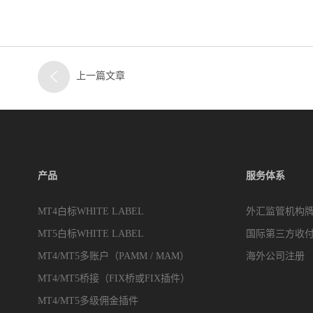
上一篇文章
产品
服务体系
MT4白标WHITE LABEL
外汇监管机构
MT5白标WHITE LABEL
国际第三方收
MT4/MT5多账户（PAMM / MAM）
海外公司注册
MT4/MT5桥接（FIX桥或FIX插件）
MT4/MT5多级佣金插件