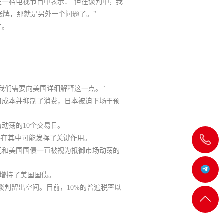
一档电视节目中表示："但在谈判中，我
张牌，那就是另外一个问题了。"
性。
我们需要向美国详细解释这一点。"
口成本并抑制了消费，日本被迫下场干预
动荡的10个交易日。
特在其中可能发挥了关键作用。
飞
元和美国国债一直被视为抵御市场动荡的
机:@MT5j
均增持了美国国债。
谈判留出空间。目前，10%的普遍税率以
客服
返回
一