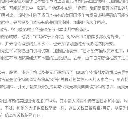
能否向华盛顿方面保证不会在市场上抛售其持有的美国国债时，加藤胜信在
美债）可能就是其中一张牌
。" 他还补充道："然而，我们是否真的打出这
鲜明对比，当时他排除了将日本持有的美国国债作为贸易谈判筹码的可能
会晤中，是否提及日本持有的美国国债时，加藤胜信未作回应。
模抛售，很可能影响了华盛顿在与日本谈判中的态度。
的影响时，他说："市场过于不稳定，对经济和金融体系都没有好处。"
中，
并未讨论理想的汇率水平，也未探讨可能的货币波动控制框架。
元汇率以获取出口贸易优势，加藤胜信表示："日本没有操纵货币汇率。
抑制汇率市场脱离经济基本面的过度波动。去年，由于日元贬值推高了进
以来，股票、债券价格以及美元汇率经历了自2020年疫情引发恐慌以来最为
售潮是促使特朗普宣布将其"对等"关税计划暂停90天的因素之一，贝森
退的风险，引发了有关海外投资者减少美元和美国国债持仓的讨论，而美
外国持有的美国国债增加了3.4%，其中最大的两个持有国日本和中国，
税，不过，和他的大多数征税举措一样，这些关税已暂缓至7月初，以便为
）的25%关税依然存在。