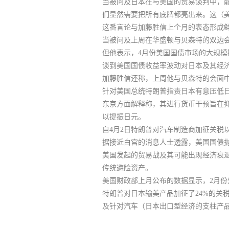
当被问及日本在与美国的贸易谈判中，
们显然需要把所有底牌都亮出来。这
（
这番言论与加藤胜信上个月的表态形成
当被问及上周在华盛顿与贝森特的双边
但他表示，
4月份美国国债市场的大规
谈到美国国债收益率波动对日本及其经济
加藤胜信还称，上周他与贝森特的会面
针对美国总统特朗普指责日本有意压低日
东京方面解释称，其进行货币干预旨在
以提振日元。
自4月2日特朗普对汽车制造商加征关税
据接近白宫的消息人士透露，美国国债抛
美国发起的贸易战及其可能出现经济衰
传统避险资产。
美国财政部上月公布的数据显示，2月份
特朗普对日本输美产品加征了24%的关
及针对汽车（日本出口型经济的支柱产品