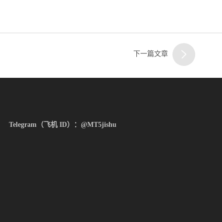
顶部
客服
下一篇文章
二
Telegram（飞机 ID）：@MT5jishu
客服
三