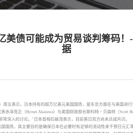
亿美债可能成为贸易谈判筹码！-
据
u Kato）周五表示，日本持有的超万亿美元美国国债，是东京方面在与美国
亮正（Ryosei Akazawa）与美国财政部长斯科特・贝森特（Scott B
非常深入的讨论。"日本首相石破茂表示，目前
美日双方尚未达成共识。
美国国债，其主要目的是确保日本在必要时有足够的流动性来干预日元汇