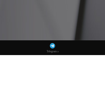
Telegram
Telegram
特朗普动真格？美国据称将对委内瑞拉开展
新行动！-市场参考-宏达科技数据
AI播客：换个方式听新闻
下载mp3