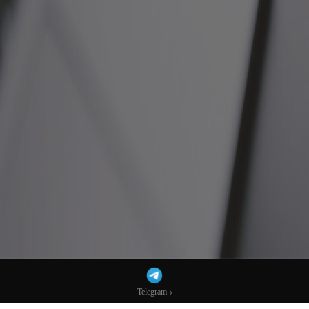
Telegram
Telegram
以色列空袭贝鲁特击杀又一名真主党高层，