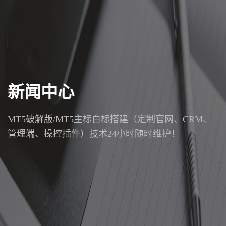
新闻中心
MT5破解版/MT5主标白标搭建（定制官网、CRM、
管理端、操控插件）技术24小时随时维护！