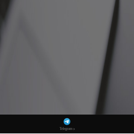
Telegram
Telegram
泰军出动战机打击柬埔寨军事目标，柬方称