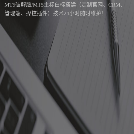
MT5破解版/MT5主标白标搭建（定制官网、CRM、
管理端、操控插件）技术24小时随时维护！