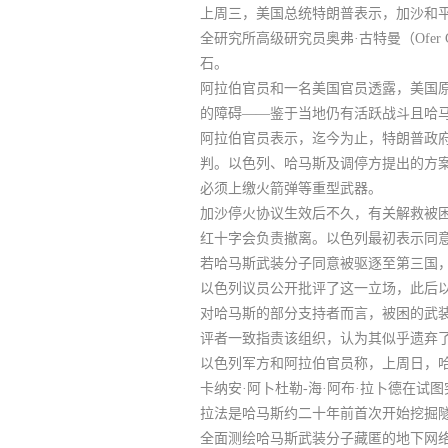
上周三，美国总统特朗普表示，加沙和
全研究所高级研究员奥弗·古特曼（Ofer G
石。
阿拉伯官员和一名美国官员透露，美国
的障碍——鉴于当地仍有活跃战斗且哈
阿拉伯官员表示，
迄今为止，特朗普政
判。
以色列、哈马斯及调停方提出的方
必须上缴火箭弹等重型武器。
加沙停火协议生效后不久，有关解救被
红十字会负责撤离。以色列最初表示同
若哈马斯武装分子同意被驱逐至第三国
以色列议员公开批评了这一立场，此后
对哈马斯的部分支持者而言，被困的武
评者一致指责该组织，认为其似乎遗弃
以色列军方和阿拉伯官员称，上周日，哈
卡纳安·阿卜杜勒-海·阿布·拉卜德在试
拉法是哈马斯约二十年前首次开始挖掘
全面测绘哈马斯武装分子藏匿的地下网