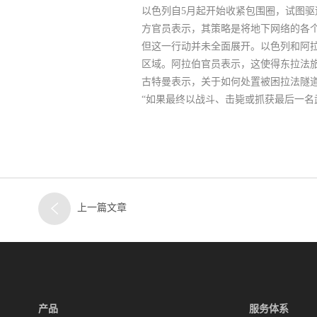
以色列自5月起开始收紧包围圈，试图
方官员表示，其策略是将地下网络的各
但这一行动并未全面展开。以色列和阿
区域。阿拉伯官员表示，这使得东拉法
古特曼表示，关于如何处置被困拉法隧
“如果最终以战斗、击毙或抓获最后一名
上一篇文章
产品
服务体系