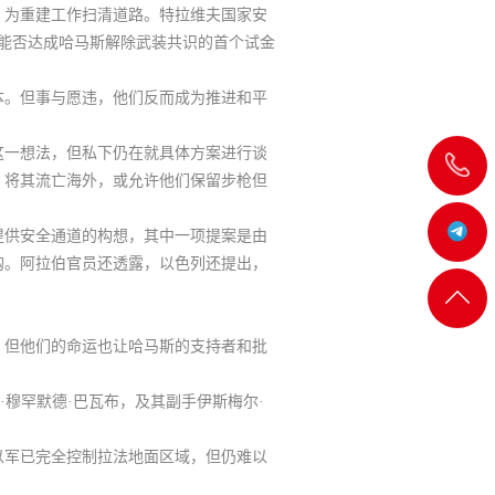
，为重建工作扫清道路。特拉维夫国家安
能否达成哈马斯解除武装共识的首个试金
本。但事与愿违，他们反而成为推进和平
这一想法，但私下仍在就具体方案进行谈
飞
、将其流亡海外，或允许他们保留步枪但
机:@MT5j
提供安全通道的构想，其中一项提案是由
钩。阿拉伯官员还透露，以色列还提出，
客服
返回
一
。但他们的命运也让哈马斯的支持者和批
顶部
穆罕默德·巴瓦布，及其副手伊斯梅尔·
以军已完全控制拉法地面区域，但仍难以
客服