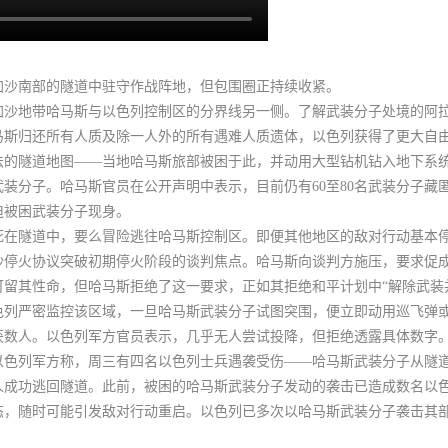
加沙南部的隧道中驻守作战阵地，但包围圈正持续收紧。
加沙地带哈马斯与以色列控制区的分界线另一侧。了解武装分子处境的阿
马斯归还所有人质及除一人外的所有遇难人质遗体，以色列获得了更大自
的隧道地图——当地哈马斯旅部被困于此，并动用大型钻机钻入地下系统
武装分子。
哈马斯官员在公开声明中表示，目前仍有60至80名武装分子藏
迫被困武装分子现身。
死在隧道中，要么冒险逃往哈马斯控制区。即便其他地区的敌对行动基本
沙停火协议突破初期停火阶段的谈判焦点。
哈马斯向谈判方施压，要求促
留其性命，但哈马斯拒绝了这一要求，正如其拒绝和平计划中“解除武装
色列严密监控该区域，一旦哈马斯武装分子试图突围，便立即动用巡飞弹
获数人。以色列军方官员表示，几乎无人尝试投降，但拒绝透露具体数字
以色列军方称，周三有四名以色列士兵遇袭受伤——哈马斯武装分子从隧
人成功逃回隧道。此前，被困的哈马斯武装分子发动的袭击已造成数名以
态，随时可能引发敌对行动重启。
以色列已多次以哈马斯武装分子袭击其
。