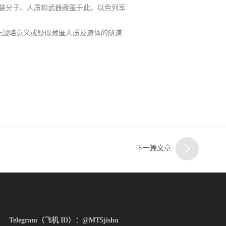
装分子、人质和武器藏匿于此。以色列军
二
无战略意义或疑似藏匿人质及遗体的隧道
客服
三
下一篇文章
Telegram（飞机 ID）：@MT5jishu