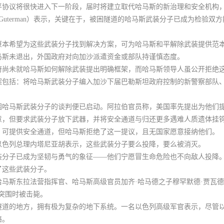
平协议将很快进入下一阶段，届时将建立取代哈马斯的新治理和安全机构
uterman）表示，关键在于，
被困隧道的哈马斯武装分子已成为检验双方
原本希望为这些武装分子找到解决方案，可为哈马斯和平解除武装提供范
马斯未退出，外国政府对向加沙派遣资金或部队持谨慎态度。
府尚未就哈马斯如何解除武装提出明确框架，而哈马斯领导人虽公开拒绝
案包括：将哈马斯武装分子编入加沙下届巴勒斯坦政府控制的新警察部队
困哈马斯武装分子的谈判便已启动。阿拉伯官员称，美国率先提出为他们
意，但要求武装分子放下武器，并将安全通道与归还更多遇难人质遗体挂
，可提供安全通道，但哈马斯拒绝了这一提议，且无国家愿意接纳他们。
以色列总理内塔尼亚胡表示，这些武装分子要么投降，要么被消灭。
装分子已成为坚韧与勇气的象征——他们宁愿冒生命危险也不向敌人投降
了这些武装分子。
马斯东拉法营指挥官、哈马斯高级官员加齐·哈马德之子穆罕默德·贾瓦德·
图突围时被击毙。
隧道的地方，拥有极为复杂的地下系统。一名以色列高级军官表示，尽管
络。