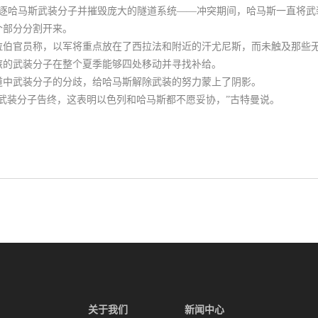
驱逐哈马斯武装分子并摧毁庞大的隧道系统——冲突期间，哈马斯一直将武
个部分分割开来。
拉伯官员称，以军将重点放在了西拉法和附近的汗尤尼斯，而未触及那些
旅的武装分子在整个夏季能够四处移动并寻找补给。
道中武装分子的分歧，给哈马斯解除武装的努力蒙上了阴影。
武装分子告终，这表明以色列和哈马斯都不愿妥协，”古特曼说。
关于我们
新闻中心