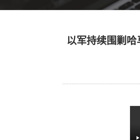
以军持续围剿哈