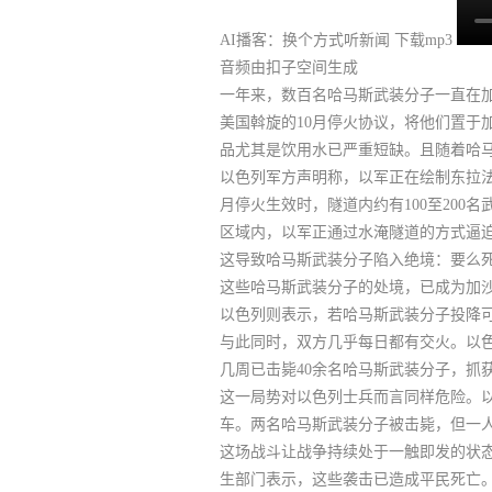
AI播客：换个方式听新闻
下载mp3
音频由扣子空间生成
一年来，数百名哈马斯武装分子一直在
美国斡旋的10月停火协议，将他们置于
品尤其是饮用水已严重短缺。且随着哈
以色列军方声明称，以军正在绘制东拉法
月停火生效时，隧道内约有100至200名
区域内，以军正通过水淹隧道的方式逼
这导致哈马斯武装分子陷入绝境：要么
这些哈马斯武装分子的处境，已成为加
以色列则表示，若哈马斯武装分子投降可
与此同时，
双方几乎每日都有交火。
以
几周已击毙40余名哈马斯武装分子，抓
这一局势对以色列士兵而言同样危险。
车。两名哈马斯武装分子被击毙，但一
这场战斗让战争持续处于一触即发的状
生部门表示，这些袭击已造成平民死亡