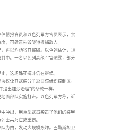
拉伯情报官员和以色列军方官员表示，食
由度，可肆意摧毁隧道搜捕敌人。
，再以炸药将其摧毁。以色列估计，10
匿其中。
一名以色列高级军官透露，部分
停止，这场殊死搏斗仍在继续。
成协议让其武装分子返回该组织控制区。
并退出加沙治理”的条款一样。
或地面部队实施打击。以色列军方称，近
。
道中冲出，用重型武器袭击了他们的装甲
色列士兵死亡或重伤。
部队为由，发动大规模轰炸。巴勒斯坦卫