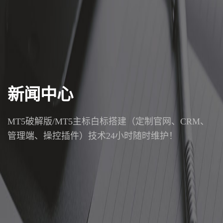
新闻中心
MT5破解版/MT5主标白标搭建（定制官网、CRM、
管理端、操控插件）技术24小时随时维护！