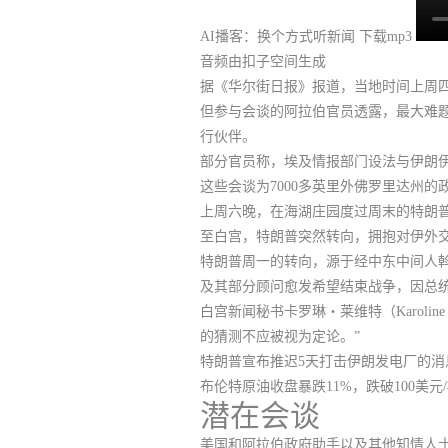
AI播客：换个方式听新闻
下载mp3
音频由扣子空间生成
据《华尔街日报》报道，当地时间上周
但参与会谈的阿拉伯官员透露，
最大难
行伙伴。
部分官员称，埃及情报部门设法与伊朗
这些会谈为7000多英里外佛罗里达州的
上周六晚，在海湖庄园度过周末的特朗普
至白宫，特朗普突然转向，拥抱对伊外
特朗普周一的转向，源于经中东中间人
及其部分顾问愈发希望结束战争，因总
白宫新闻秘书卡罗琳・莱维特（Karoli
的猜测不应被视为定论。”
特朗普宣布推迟5天打击伊朗发电厂的消
布伦特原油收盘暴跌11%，跌破100美元
潜在会谈
美国和阿拉伯政府助手以及其他知情人