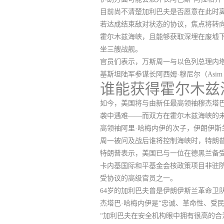
目前尚不清楚加利巴夫是否愿意在此时
若达成结束敌对状态的协议，焦点将转
霍尔木兹海峡，且能够获取深埋在废墟下
坐三艘战舰。
官员们表示，万斯周一与以色列总理内
基斯坦陆军参谋长阿西姆·穆尼尔（Asim 
谁能获得霍尔木兹
如今，美国将与由新任最高领袖穆杰塔巴·哈
袭中遇难——而双方在霍尔木兹海峡的未
高领袖阿里·哈梅内伊的次子，伊朗伊斯
周一被问及战后谁将控制海峡时，特朗普
特朗普表示，
美国已与一位在德黑兰备
卡内基国际和平基金会核政策项目非驻院学者
受协议的高级官员之一。
64岁的加利巴夫曾是伊朗伊斯兰革命卫
杰塔巴·哈梅内伊是“忠诚、革命性、受
“加利巴夫在安全机构眼中拥有很高的合