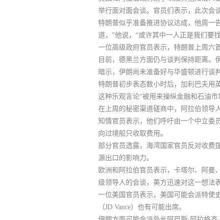
举行面对面会谈
。官员们表示，
此次会
特朗普似乎准备推进协议达成，他周一
道，”他说，“或许其中一人正是我们要
一位高级政府官员表示，特朗普上周六
目前，德黑兰方面仍与谈判保持距离。
暗示，伊朗尚未准备好与华盛顿进行谈
特朗普初步表态数小时后，加利巴夫用英
这种乐观言论“被用来操纵金融和石油市
在上周的秘密渠道磋商中，阿拉伯领导
知情官员表示，他们呼吁
由一个中立委
向过境船只收取费用。
部分官员透露，
海湾国家官员反对收费
源出口的影响力。
欧洲和阿拉伯官员表示，卡塔尔、阿曼
级领导人的会谈，美方迅速对这一想法
一位美国官员表示，
美国可能会派特使史蒂夫
（JD Vance）也有可能出席
。
伊朗方面可能会派外长阿巴斯·阿拉格齐（Abb