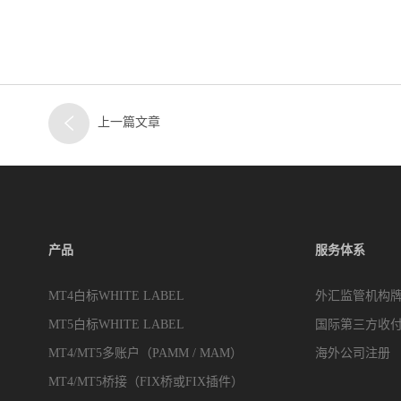
上一篇文章
产品
服务体系
MT4白标WHITE LABEL
外汇监管机构
MT5白标WHITE LABEL
国际第三方收
MT4/MT5多账户（PAMM / MAM）
海外公司注册
MT4/MT5桥接（FIX桥或FIX插件）