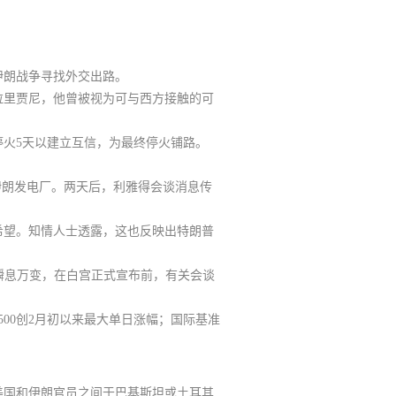
伊朗战争寻找外交出路。
拉里贾尼，他曾被视为可与西方接触的可
停火5天以建立互信
，为最终停火铺路。
伊朗发电厂。两天后，利雅得会谈消息传
希望。知情人士透露，
这也反映出特朗普
局势瞬息万变，在白宫正式宣布前，有关会谈
00创2月初以来最大单日涨幅；国际基准
美国和伊朗官员之间于巴基斯坦或土耳其