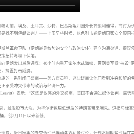
四黎明前，埃及、土耳其、沙特、巴基斯坦四国外长齐聚利雅得，商讨为
题是找不到伊朗谈判方
——上周早些时候，以色列击毙伊朗国家安全顾问
伊斯兰革命卫队（伊朗最具权势的安全与政治实体）建立沟通渠道，
提议
政策急转弯埋下伏笔。
向伊朗发出最后通牒：48小时内重开霍尔木兹海峡，否则美军将“摧毁”
交，搁置打击威胁。
斡旋的一系列闭门磋商
——美方官员称，这些磋商让他们看到冲突和解的
统正承受冲突带来的政治与经济压力。
ne Leavitt）表示：“这些是敏感的外交磋商，美国不会通过媒体谈判。
息，触发股市大涨，为华尔街数周低迷后的特朗普带来喘息。道指与标普5
/桶，创3月11日以来新低。
士透露，近日密集的外交活动已推动各方初步讨论，
计划本周晚些时候在