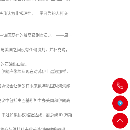
些我认为非常理性、非常可靠的人打交
baf）——该国现存的最高级别官员之一——周一
朗与美国之间没有任何谈判，并补充说，
%的石油出口量。
，
伊朗应像埃及现在对苏伊士运河那样，
飞
的协议会让伊朗在未来数年巩固对海湾能
提议中包括由巴基斯坦主办美国和伊朗高
机:@MT5j
r）参会，不过如果协议临近达成，副总统JD·万斯
客服
返回
拉格齐与维特科夫此前谈判失败的覆辙。