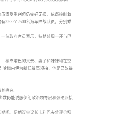
一
顶部
权虽遭受重创但仍完好无损，依然控制着
200至2500名海军陆战队员，分别乘
客服
。一位政府官员表示，特朗普周一还与巴
二
谈判——穆杰塔巴的父亲、妻子和妹妹均在空
巴·哈梅内伊为新任最高领袖，他是已故最
客服
露其姓名
。
三
巴夫是少数仍能说服伊朗政治领导层和强硬派接
长期间。
伊朗议会议长卡利巴夫曾评价穆