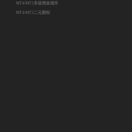
MT4/MT5多级佣金插件
MT4/MT5二元期权