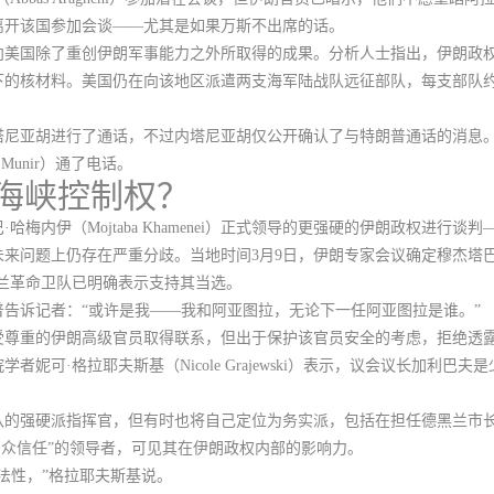
离开该国参加会谈——尤其是如果万斯不出席的话。
向美国除了重创伊朗军事能力之外所取得的成果。分析人士指出，伊朗政
的核材料。美国仍在向该地区派遣两支海军陆战队远征部队，每支部队约有2
塔尼亚胡进行了通话，不过
内塔尼亚胡仅公开确认了与特朗普通话的消息
Munir）通了电话。
海峡控制权？
梅内伊（Mojtaba Khamenei）正式领导的更强硬的伊朗政权进行
来问题上仍存在严重分歧。当地时间3月9日，伊朗专家会议确定穆杰塔
兰革命卫队已明确表示支持其当选。
告诉记者：“或许是我——我和阿亚图拉，无论下一任阿亚图拉是谁。”
受尊重的伊朗高级官员取得联系
，但出于保护该官员安全的考虑，
拒绝透
妮可·格拉耶夫斯基（Nicole Grajewski）表示，议会议长加利
队的强硬派指挥官，但有时也将自己定位为务实派，包括在担任德黑兰市
民众信任”的领导者，可见其在伊朗政权内部的影响力。
法性，”格拉耶夫斯基说。