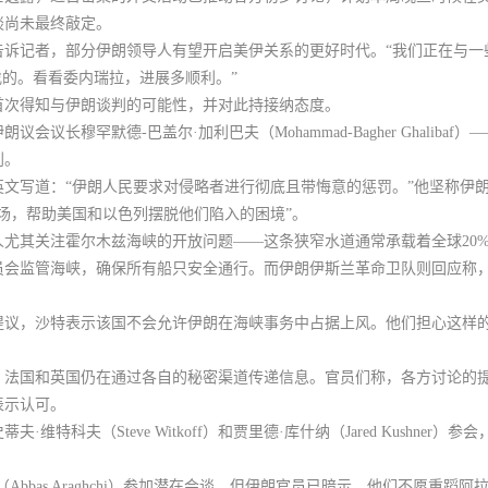
谈尚未最终敲定。
告诉记者，部分伊朗领导人有望开启美伊关系的更好时代。“我们正在与一
找的。看看委内瑞拉，进展多顺利。”
首次得知与伊朗谈判的可能性，并对此持接纳态度。
伊朗议会议长穆罕默德-巴盖尔·加利巴夫（Mohammad-Bagher Ghali
判。
文写道：“伊朗人民要求对侵略者进行彻底且带悔意的惩罚。”他坚称伊
场，帮助美国和以色列摆脱他们陷入的困境”。
人尤其关注
霍尔木兹海峡的开放问题
——这条狭窄水道通常承载着全球20
员会监管海峡
，确保所有船只安全通行。而伊朗伊斯兰革命卫队则回应称
提议
，沙特表示该国不会允许伊朗在海峡事务中占据上风。他们担心这样
、法国和英国仍在通过各自的秘密渠道传递信息。官员们称，
各方讨论的
表示认可。
·维特科夫（Steve Witkoff）和贾里德·库什纳（Jared Kushne
as Araghchi）参加潜在会谈
，但伊朗官员已暗示，他们不愿重蹈阿