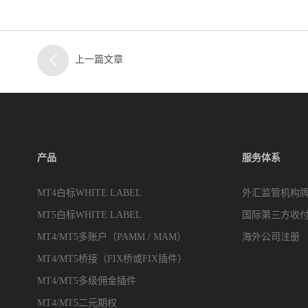
上一篇文章
产品
服务体系
MT4白标WHITE LABEL
外汇监管机构
MT5白标WHITE LABEL
国际第三方收
MT4/MT5多账户（PAMM / MAM）
海外公司注册
MT4/MT5桥接（FIX桥或FIX插件）
MT4/MT5多级佣金插件
MT4/MT5二元期权