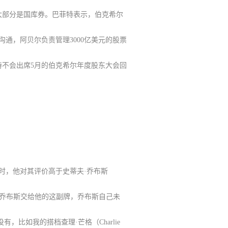
大部分是国库券。巴菲特表示，
伯克希尔
沟通，阿贝尔负责管理3000亿美元的股票
特不会出席5月的伯克希尔年度股东大会回
。
导时，他对其评价高于史蒂夫·乔布斯
但乔布斯交给他的这副牌，乔布斯自己未
比如我的搭档查理·芒格（Charlie