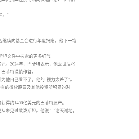
确。"
客服
是否继续向基金会进行年度捐赠。
他下一笔
二
泼斯坦文件中披露的更多细节。
元。2024年，巴菲特表示，
他去世后将
，巴菲特谨慎作答。
客服
为他自己看不了，他的"视力太差了"。
持有的微软股票及其他投资所积累的财
三
得约1400亿美元的巴菲特遗产。
从未见过爱泼斯坦。他说："谢天谢地，