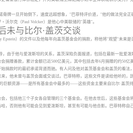
诺骨牌一旦开始倒下，速度远超想象，"巴菲特评价道，"他的做法完全正
尔克（Paul Volcker）是他心中美联储的"英雄"。
后未与比尔·盖茨交谈
ey Epstein）的文件以及他每年向盖茨基金会的捐款，称
他将"观望"未来
tes）领导，由于他与爱泼斯坦的关系，盖茨深陷负面报道，包括在最新一批爱
金会捐赠善款，累计金额已近500亿美元，其中包括去年6月捐赠的约50亿美
年开始捐款时的最初承诺背道而驰。有人问及他对盖茨基金会和盖茨的看法
以来，
他未曾与盖茨会面或交谈过
。巴菲特称，这些文件是读给他听的，因
元的巨额资源——是所有基金会中最多的——这些资金主要来自比尔·盖茨
会，包括他三个子女各自管理的三个基金会。在他去世后，这些基金会将获
马哈，否则他有可能会见到爱泼斯坦，甚至有可能与他合影。巴菲特称自己