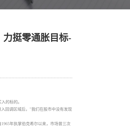
力挺零通胀目标-
买入的标的
。
%进入回调区域后，"我们在股市中没有发现
他自1965年执掌伯克希尔以来，市场曾三次