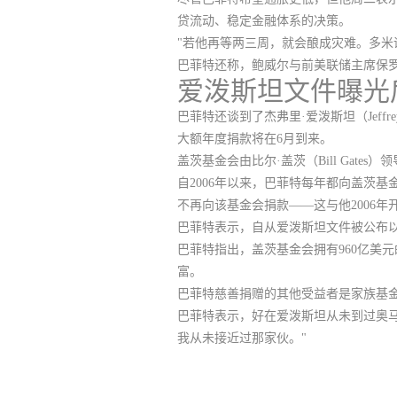
贷流动、稳定金融体系的决策。
"若他再等两三周，就会酿成灾难。多米
巴菲特还称，
鲍威尔与前美联储主席保罗・沃
爱泼斯坦文件曝光
巴菲特还谈到了杰弗里·爱泼斯坦（Jeffr
大额年度捐款将在6月到来。
盖茨基金会由比尔·盖茨（Bill Ga
自2006年以来，巴菲特每年都向盖茨基
不再向该基金会捐款
——这与他2006
巴菲特表示，自从爱泼斯坦文件被公布
巴菲特指出，盖茨基金会拥有960亿美
富。
巴菲特慈善捐赠的其他受益者是家族基金
巴菲特表示，好在爱泼斯坦从未到过奥
我从未接近过那家伙。"