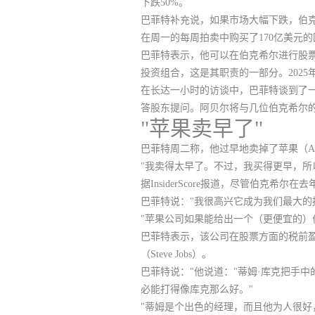
下跌50%。
巴菲特补充说，
如果市场大幅下跌，伯
在周一的每周拍卖中购买了170亿美元
巴菲特表示，他可以在伯克希尔进行股票投
投资组合，这是其职责的一部分。202
在长达一小时的访谈中，巴菲特谈到了一
答股东提问。阿贝尔将与几位伯克希尔
"苹果卖早了"
巴菲特周二称，他
过早地卖掉了苹果（A
"我卖得太早了。不过，我买得更早，所
据InsiderScore报道，尽管伯克希
巴菲特说："我很高兴它成为我们最大的
"苹果公司如果能给出一个（更便宜的）
巴菲特表示，该公司在股票方面的税前盈利
（Steve Jobs）。
巴菲特说："他说道："蒂姆·库克把手
必能打得像库克那么好。"
"蒂姆是个出色的经理，而且他为人很好，