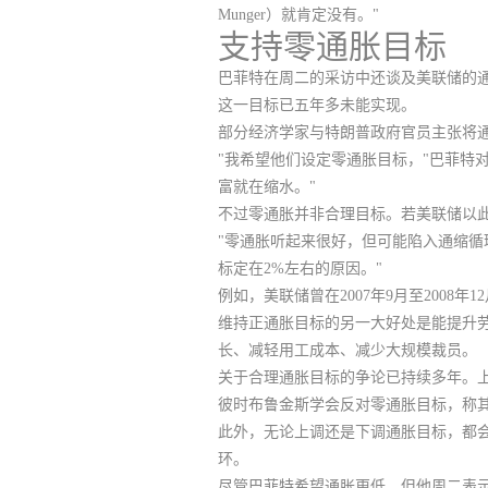
Munger）就肯定没有。"
支持零通胀目标
巴菲特在周二的采访中还谈及美联储的
这一目标已五年多未能实现。
部分经济学家与特朗普政府官员主张将通
"我希望他们设定零通胀目标，"巴菲特
富就在缩水。"
不过零通胀并非合理目标。若美联储以
"零通胀听起来很好，但可能陷入通缩循环，
标定在2%左右的原因。"
例如，美联储曾在2007年9月至2008
维持正通胀目标的另一大好处是能提升
长、减轻用工成本、减少大规模裁员。
关于合理通胀目标的争论已持续多年。上
彼时布鲁金斯学会反对零通胀目标，称其
此外，无论上调还是下调通胀目标，都
环。
尽管巴菲特希望通胀更低，但他周二表