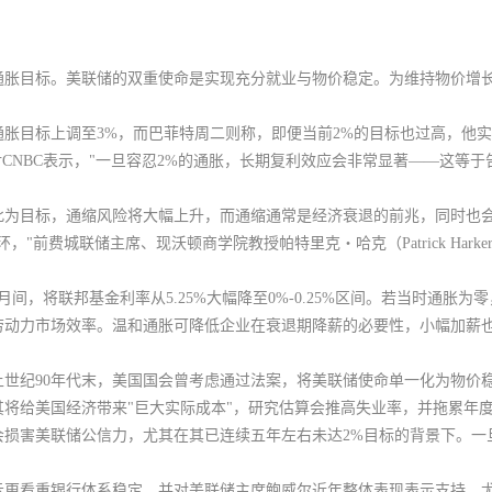
通胀目标。美联储的双重使命是实现充分就业与物价稳定。为维持物价增长
胀目标上调至3%，而巴菲特周二则称，
即便当前2%的目标也过高，他
对CNBC表示，"一旦容忍2%的通胀，长期复利效应会非常显著——这等于
此为目标，通缩风险将大幅上升，而通缩通常是经济衰退的前兆，同时也
"前费城联储主席、现沃顿商学院教授帕特里克・哈克（Patrick Hark
年12月间，将联邦基金利率从5.25%大幅降至0%-0.25%区间。若当时通
劳动力市场效率。温和通胀可降低企业在衰退期降薪的必要性，小幅加薪
世纪90年代末，美国国会曾考虑通过法案，将美联储使命单一化为物价
将给美国经济带来"巨大实际成本"，研究估算会推高失业率，并拖累年度G
会损害美联储公信力，尤其在其已连续五年左右未达2%目标的背景下。一
示
更看重银行体系稳定
，并对美联储主席鲍威尔近年整体表现表示支持，