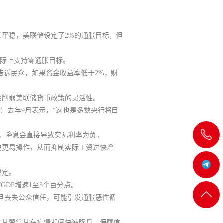
平稳，美联储设定了2%的通胀目标，但
实际上支持零通胀目标
。
告诉民众，如果资金收益率低于2%，财
会削弱美联储货币政策的灵活性。
er）去年9月表示，"这也是多数央行将目
飞
胀为零，降息会直接导致实际利率为负。
也更易操作，从而抑制实际工资过快增
机:@MT5j
稳定。
DP增速1至3个百分点。
客服
返回
旦丧失公众信任，可能引发通胀恶性循
一
顶部
尤其赞赏其在疫情期间快速降息、保障信