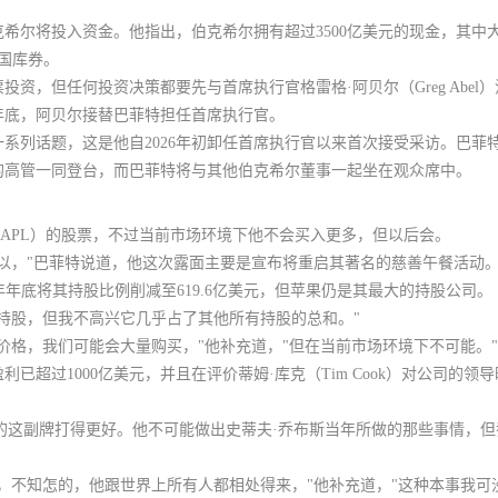
克希尔将投入资金。
他指出，伯克希尔拥有超过3500亿美元的现金，其中
的国库券。
资，但任何投资决策都要先与首席执行官格雷格·阿贝尔（Greg Abel）
5年底，阿贝尔接替巴菲特担任首席执行官。
系列话题，这是他自2026年初卸任首席执行官以来首次接受采访。巴菲
的高管一同登台，而巴菲特将与其他伯克希尔董事一起坐在观众席中。
APL）的股票，不过当前市场环境下他不会买入更多，但以后会
。
以，"巴菲特说道，他这次露面主要是宣布将
重启其著名的慈善午餐活动
尔在去年年底将其持股比例削减至619.6亿美元，但苹果仍是其最大的持股公司。
持股，但我不高兴它几乎占了其他所有持股的总和。"
价格，我们可能会大量购买，"他补充道，"但在当前市场环境下不可能。"
已超过1000亿美元，并且在评价蒂姆·库克（Tim Cook）对公司的领
中的这副牌打得更好。他不可能做出史蒂夫·乔布斯当年所做的那些事情，
不知怎的，他跟世界上所有人都相处得来，"他补充道，"这种本事我可没有，