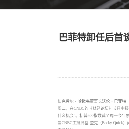
巴菲特卸任后首
伯克希尔・哈撒韦董事长沃伦・巴菲特（War
周二，在CNBC的《财经论坛》节目中接
什么机会"。标普500指数截至周一今年累
当CNBC主播贝基·奎克（Becky Q