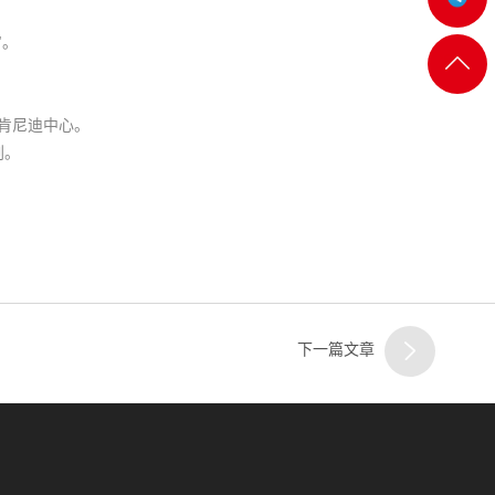
"。
客服
返回
一
顶部
造肯尼迪中心。
划。
客服
二
下一篇文章
客服
三