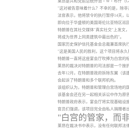
莱昂是共和党前总统乔治・W・布什（Geo
"这对被告意味着什么？不幸的是，
除非
法官表示，他将禁令的执行暂停14天，
即向位于华盛顿的美国哥伦比亚特区巡
特朗普在其社交媒体"真实社交"上发文
将成为世界上同类建筑中最出色的"。
国家历史保护信托基金会总裁兼首席执行官卡
"这是美国人民的胜利，这个项目将永久
特朗普一直将这座宴会厅吹捧为白宫的
莱昂的裁决对特朗普的司法部是一个挫
去年12月，在特朗普政府拆除东翼（该
会起诉了特朗普和多个联邦机构。
该组织认为，特朗普和管理白宫场地的
该基金会还在另一起相关诉讼中作为原
特朗普政府表示，宴会厅将实现基础设
官员们强调，该项目完全由私人捐赠者
"白宫的管家，而非
莱昂在裁决书中表示，没有任何联邦法