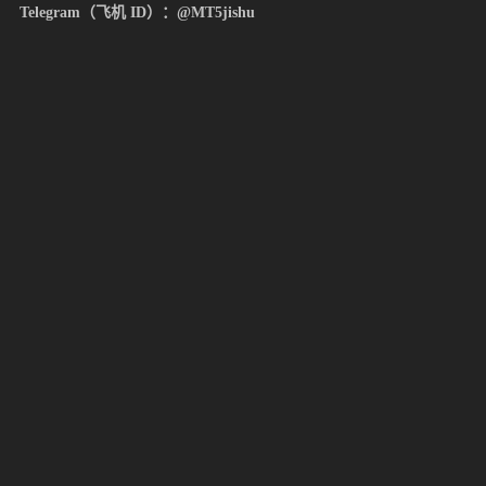
Telegram（飞机 ID）：@MT5jishu