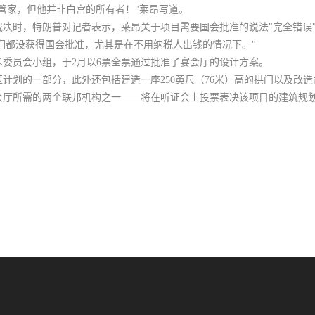
管家，但他并非白宫的所有者！"莱昂写道。
决时，特朗普对记者表示，莱昂关于项目需要国会批准的说法"完全错误
它们都没获得国会批准，尤其是在不用纳税人出钱的情况下。"
委员会小组，于2月以6票全票通过批准了宴会厅的设计方案。
计划的一部分，此外还包括建造一座250英尺（76米）高的拱门以及改
会厅所需的两个联邦机构之一——将在听证会上投票表决该项目的建筑规