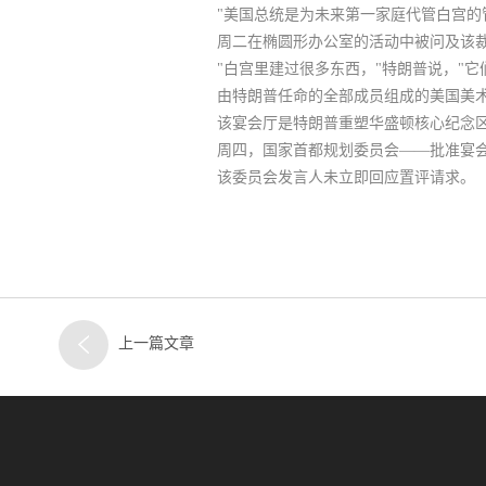
"美国总统是为未来第一家庭代管白宫的
周二在椭圆形办公室的活动中被问及该裁
"白宫里建过很多东西，"特朗普说，"
由特朗普任命的全部成员组成的美国美术
该宴会厅是特朗普重塑华盛顿核心纪念区
周四，国家首都规划委员会——批准宴
该委员会发言人未立即回应置评请求。
上一篇文章