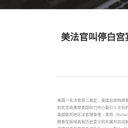
美法官叫停白宫
美国一名法官周二裁定，美国总统特朗
和党总统重塑美国权力中心最引人注目
美国联邦地区法官理查德・莱昂（Rich
朗普在拆除具有历史意义的东翼并启动