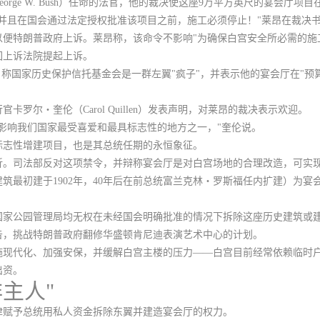
rge W. Bush）任命的法官，他的裁决使这座9万平方英尺的宴会厅项
并且在国会通过法定授权批准该项目之前，施工必须停止
！"莱昂在裁决
以便特朗普政府上诉。莱昂称，该命令不影响"为确保白宫安全所必需的施
回上诉法院提起上诉
。
，称
国家历史保护信托基金会是一群左翼"疯子"
，并表示他的宴会厅在"预
罗尔・奎伦（Carol Quillen）发表声明，对莱昂的裁决表示欢迎。
影响我们国家最受喜爱和最具标志性的地方之一，"奎伦说。
标志性增建项目，也是其总统任期的永恒象征。
折。司法部反对这项禁令，并辩称宴会厅是对白宫场地的合理改造，可实
建筑最初建于1902年，40年后在前总统富兰克林・罗斯福任内扩建）为
国家公园管理局均无权在未经国会明确批准的情况下拆除这座历史建筑或
告，挑战特朗普政府翻修华盛顿肯尼迪表演艺术中心的计划。
施现代化、加强安保，并缓解白宫主楼的压力——白宫目前经常依赖临时
出资。
主人"
律赋予总统用私人资金拆除东翼并建造宴会厅的权力。