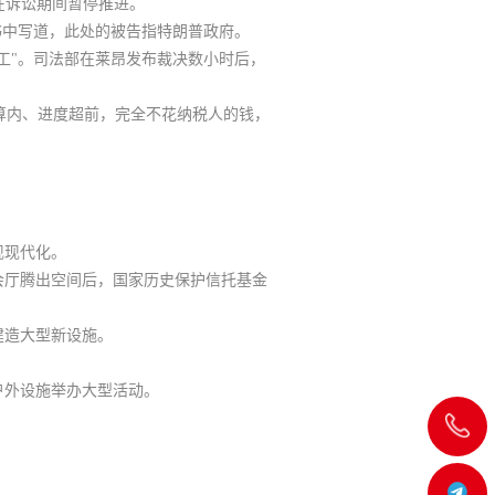
目在诉讼期间暂停推进。
书中写道，此处的被告指特朗普政府。
工"。
司法部在莱昂发布裁决数小时后，
算内、进度超前，完全不花纳税人的钱，
现现代化。
宴会厅腾出空间后，国家历史保护信托基金
建造大型新设施。
户外设施举办大型活动。
飞
机:@MT5j