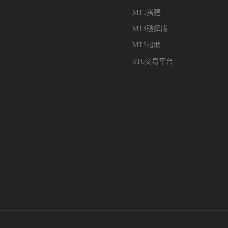
MT5搭建
MT4破解版
MT5帮助
ST6交易平台