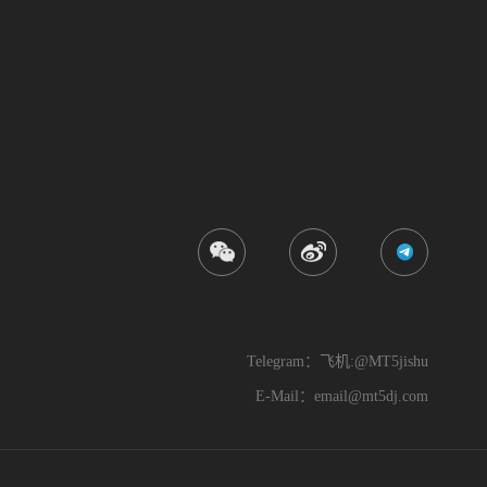
Telegram：飞机:@MT5jishu
E-Mail：
email@mt5dj.com