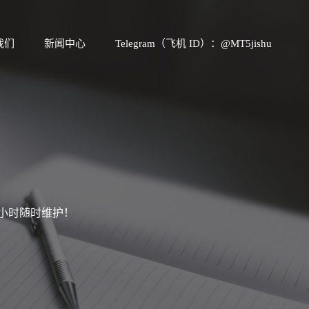
我们
新闻中心
Telegram（飞机 ID）：@MT5jishu
4小时随时维护！